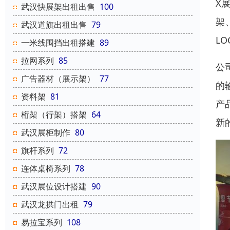
X
武汉快展架出租出售
100
架
武汉道旗出租出售
79
L
一米线围挡出租搭建
89
拉网系列
85
公
广告器材（展示架）
77
的
资料架
81
产
桁架（行架）搭架
64
新
武汉展柜制作
80
旗杆系列
72
连体桌椅系列
78
武汉展位设计搭建
90
武汉龙拱门出租
79
易拉宝系列
108