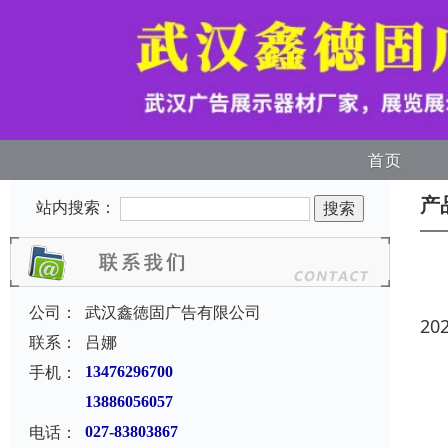
首页
产
站内搜索：
公司：
武汉鑫徳固广告有限公司
20
联系：
吕娜
手机：
13476296700
13886056057
电话：
027-83803867