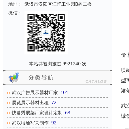
地址：
武汉市汉阳区江圩工业园B栋二楼
微信：
价
本站共被浏览过 9921240 次
喷
型
溶
武汉广告展示器材厂家
101
展览展示器材出租
72
武
快幕秀展架厂家设计定制
63
诚
武汉喷绘写真制作
92