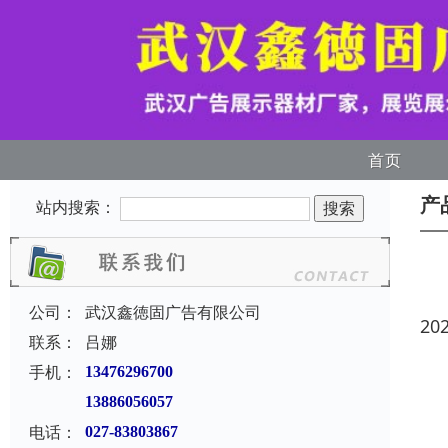
首页
产
站内搜索：
公司：
武汉鑫徳固广告有限公司
20
联系：
吕娜
手机：
13476296700
13886056057
电话：
027-83803867