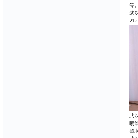
等
武
21-
武
喷
墨