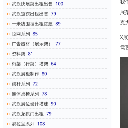
我
武汉快展架出租出售
100
展
武汉道旗出租出售
79
克
一米线围挡出租搭建
89
拉网系列
85
X
广告器材（展示架）
77
需
资料架
81
桁架（行架）搭架
64
武汉展柜制作
80
旗杆系列
72
连体桌椅系列
78
武汉展位设计搭建
90
武汉龙拱门出租
79
易拉宝系列
108