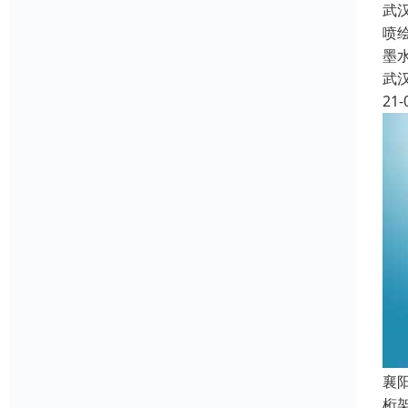
武
喷
墨
武
21-
襄
桁