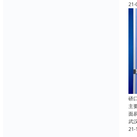
21-
硚
主
面
武
21-