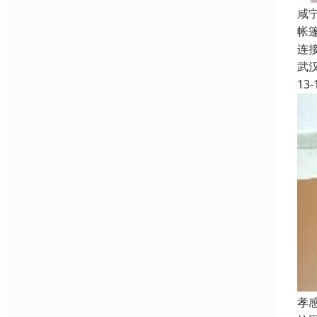
咸
帐
连
武
13-
孝