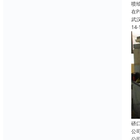
喷绘
在
武
14-
硚
公
公