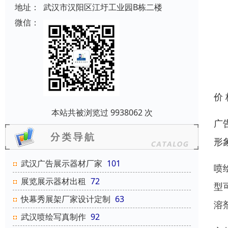
地址：
武汉市汉阳区江圩工业园B栋二楼
微信：
价
本站共被浏览过 9938062 次
广
形
武汉广告展示器材厂家
101
喷
展览展示器材出租
72
型
快幕秀展架厂家设计定制
63
溶
武汉喷绘写真制作
92