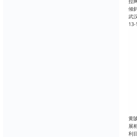
拉
倾
武
13-
黄
展
利