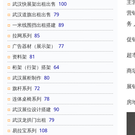
主
武汉快展架出租出售
100
营
武汉道旗出租出售
79
务
一米线围挡出租搭建
89
拉网系列
85
促
广告器材（展示架）
77
超
资料架
81
桁架（行架）搭架
64
商
武汉展柜制作
80
展
旗杆系列
72
连体桌椅系列
78
房
武汉展位设计搭建
90
武汉龙拱门出租
79
易拉宝系列
108