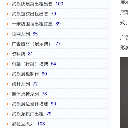
展
武汉快展架出租出售
100
店
武汉道旗出租出售
79
式
一米线围挡出租搭建
89
拉网系列
85
广
广告器材（展示架）
77
形
资料架
81
桁架（行架）搭架
64
武汉展柜制作
80
旗杆系列
72
连体桌椅系列
78
武汉展位设计搭建
90
武汉龙拱门出租
79
易拉宝系列
108