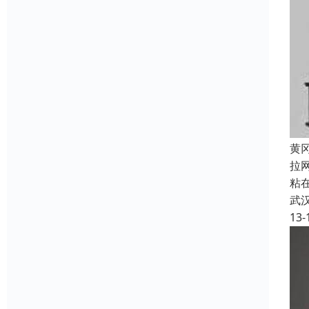
黄
拉
粘
武
13-