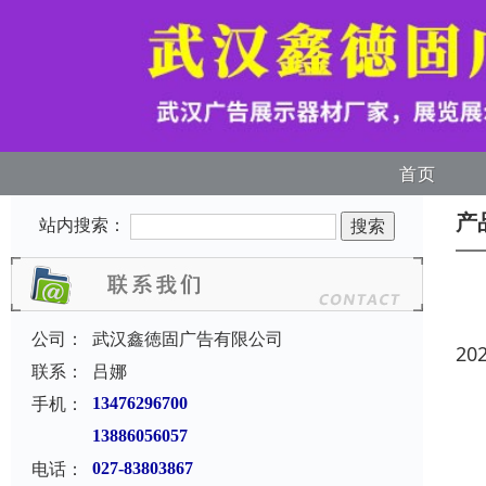
首页
产
站内搜索：
公司：
武汉鑫徳固广告有限公司
20
联系：
吕娜
手机：
13476296700
13886056057
电话：
027-83803867