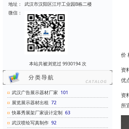
地址：
武汉市汉阳区江圩工业园B栋二楼
微信：
价
本站共被浏览过 9930194 次
资
优
武汉广告展示器材厂家
101
资
展览展示器材出租
72
所
快幕秀展架厂家设计定制
63
武汉喷绘写真制作
92