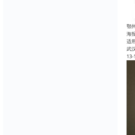
鄂
海
适
武
13-