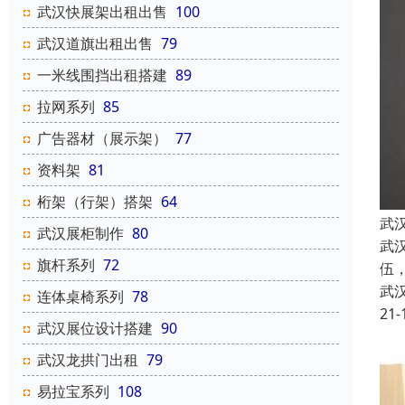
武汉快展架出租出售
100
武汉道旗出租出售
79
一米线围挡出租搭建
89
拉网系列
85
广告器材（展示架）
77
资料架
81
桁架（行架）搭架
64
武
武汉展柜制作
80
武
旗杆系列
72
伍
武
连体桌椅系列
78
21-
武汉展位设计搭建
90
武汉龙拱门出租
79
易拉宝系列
108