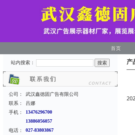
首页
产
站内搜索：
公司：
武汉鑫徳固广告有限公司
20
联系：
吕娜
手机：
13476296700
13886056057
电话：
027-83803867