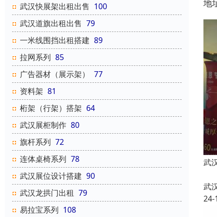
地
武汉快展架出租出售
100
武汉道旗出租出售
79
一米线围挡出租搭建
89
拉网系列
85
广告器材（展示架）
77
资料架
81
桁架（行架）搭架
64
武汉展柜制作
80
旗杆系列
72
连体桌椅系列
78
武
武汉展位设计搭建
90
武
武汉龙拱门出租
79
24-
易拉宝系列
108