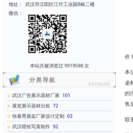
地址：
武汉市汉阳区江圩工业园B栋二楼
微信：
价
本站共被浏览过 9919598 次
本
桌
的
武汉广告展示器材厂家
101
售
展览展示器材出租
72
快幕秀展架厂家设计定制
63
联
武汉喷绘写真制作
92